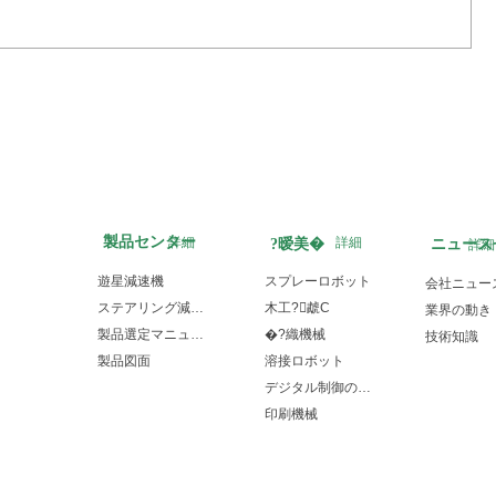
製品センター
詳細
詳細
?暧美�
ニュース
詳細
遊星減速機
スプレーロボット
会社ニュー
ステアリング減速機
木工?虣C
業界の動き
製品選定マニュアル
�?織機械
技術知識
製品図面
溶接ロボット
デジタル制御の加工設備
印刷機械