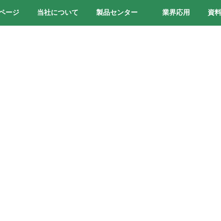
ページ
当社について
製品センター
業界応用
資