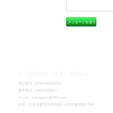
友川精密技術（東莞）有限会社
電話番号：0769-85580201
携帯電話：13923459677
メール：tomogawa@163.com
住所：広東省東莞市厚街鎮汀山社区鵝房路2号A?