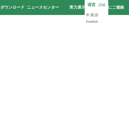
语言
詳細
料ダウンロード
ニュースセンター
実力展示
私達にご連絡
中 国 語
English
日 本 語