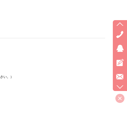
。
ださい。）